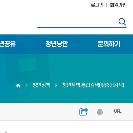
로그인
ㅣ
회원가입
검
년공유
청년낭만
문의하기
청년정책
청년정책 통합검색(맞춤형검색)
홈
URL