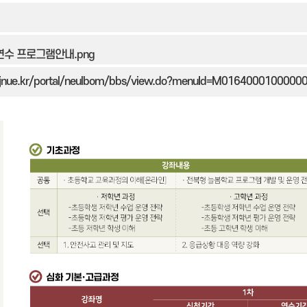
수 프로그램안내.png
jnue.kr/portal/neulbom/bbs/view.do?menuId=M016400010000