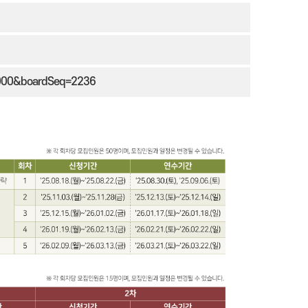
0000&boardSeq=2236