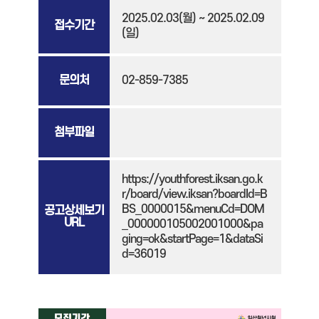
2025.02.03(월) ~ 2025.02.09
접수기간
(일)
문의처
02-859-7385
첨부파일
https://youthforest.iksan.go.k
r/board/view.iksan?boardId=B
BS_0000015&menuCd=DOM
공고상세보기
URL
_000000105002001000&pa
ging=ok&startPage=1&dataSi
d=36019